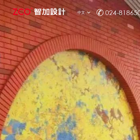
024-81865
中文