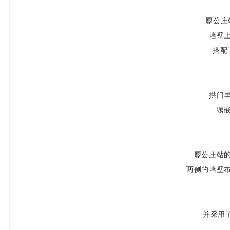
廖公庄
墙壁
搭配
拱门
镶
廖公庄站
两侧的墙壁
并采用