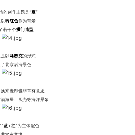
站的创作主题是
“夏”
上以
砖红色
作为背景
了若干个
拱门造型
里是以
马赛克
的形式
嵌了北京后海景色
的换乘走廊也非常有意思
布满海星、贝壳等海洋景象
了
“蓝+红”
为主体配色
非常有意境