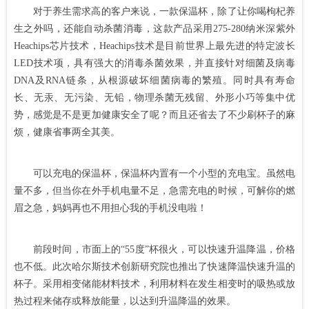
对于养生需求高的客户来说，一款保温杯，除了让你喝枸杞养
生之外吗，还能自动杀菌消毒，这款产品采用275-280纳米深紫外
Heachips芯片技术，Heachips技术是目前世界上最先进的特定波长
LED技术项，具有强大的消毒杀菌效果，并直接针对细菌及病毒
DNA及RNA链条，从根源破坏细菌病毒的繁殖。同时具有寿命
长、无汞、无污染、无铅，物理杀菌无残留、外形小巧等集中优
势，感觉是不是更加健康安全了呢？而且还省去了不少刷杯子的麻
烦，健康省事两全其美。
可以充电的保温杯，保温杯内置有一个小型的充电宝。虽然电
量不多，但当你在外手机电量不足，急需充电的时候，可解你的燃
眉之急，妈妈再也不用担心我的手机没电啦！
前段时间，市面上的“55度”杯很火，可以快速升温降温，价格
也不低。此次哈尔斯技术创新研究院也推出了快速降温快速升温的
杯子。采用相变储能材料技术，利用材料在发生相变时的吸热或放
热过程来储存或释放能量，以达到升温降温的效果。