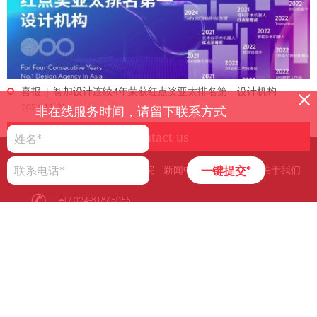
喜报 | 智加设计连续4年荣获红点奖亚太排名第一设计机构
2024-11-21
非在线服务时间，请留下联系方式
Contact us
客户案例
业务类型
智加学院
新闻中心
合作模式
关于我们
一键提交*
Tel / 024-81865055
Web / zco-design.com
Add / 沈阳市浑南区全运五路35号沈阳国际设计谷一号楼二层
024-81865055